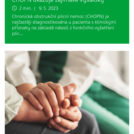
2 min. | 9. 5. 2023
Chronická obstrukční plicní nemoc (CHOPN) je
nejčastěji diagnostikována u pacienta s klinickými
příznaky na základě nálezů z funkčního vyšetření
plic.…