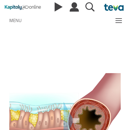
MENU
Astma jako systémové
onemocnění