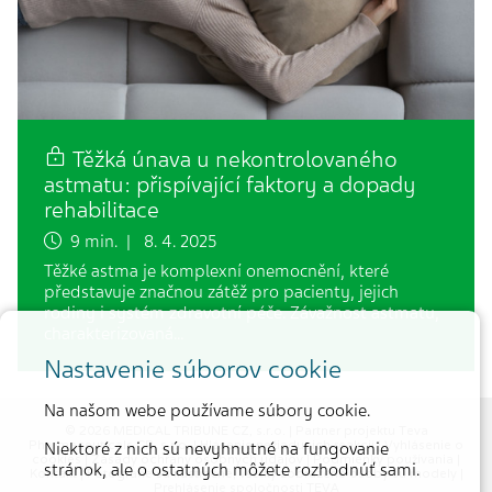
Těžká únava u nekontrolovaného
astmatu: přispívající faktory a dopady
rehabilitace
9 min. | 8. 4. 2025
Těžké astma je komplexní onemocnění, které
představuje značnou zátěž pro pacienty, jejich
rodiny i systém zdravotní péče. Závažnost astmatu,
charakterizovaná…
Nastavenie súborov cookie
Na našom webe používame súbory cookie.
© 2026 MEDICAL TRIBUNE CZ, s.r.o. |
Partner projektu Teva
Pharmaceuticals CR, s.r.o.
|
Hlásenie nežiaducich reakcií
|
Vyhlásenie o
Niektoré z nich sú nevyhnutné na fungovanie
cookies
|
Zásady ochrany osobných údajov
|
Podmienky používania
|
stránok, ale o ostatných môžete rozhodnúť sami.
Kontakt
| Fotografie sú ilustračné, všetky zobrazené osoby sú modely |
Prehlásenie spoločnosti TEVA