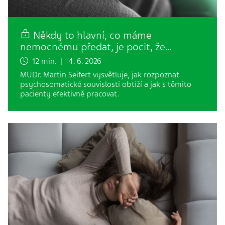
Někdy to hlavní, co máme
nemocnému předat, je pocit, že…
12 min. | 4. 6. 2026
MUDr. Martin Seifert vysvětluje, jak rozpoznat
psychosomatické souvislosti obtíží a jak s těmito
pacienty efektivně pracovat.