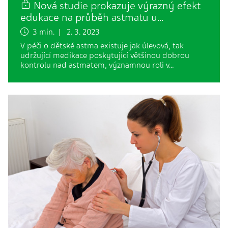
Nová studie prokazuje výrazný efekt
edukace na průběh astmatu u…
3 min. | 2. 3. 2023
V péči o dětské astma existuje jak úlevová, tak
udržující medikace poskytující většinou dobrou
kontrolu nad astmatem, významnou roli v…