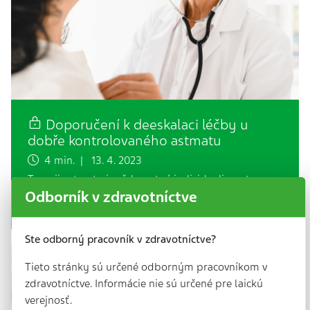
Doporučení k deeskalaci léčby u
dobře kontrolovaného astmatu
4 min. | 13. 4. 2023
Terapii astmatu je vždy nutné individualizovat pro
každého pacienta zvlášť. Cílem je najít pro každého
Odborník v zdravotníctve
pacienta v danou chvíli léčbu…
Ste odborný pracovník v zdravotníctve?
Tieto stránky sú určené odborným pracovníkom v
zdravotníctve. Informácie nie sú určené pre laickú
verejnosť.